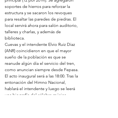
principal (12 por 20 m). Se agregaron 
soportes de hierros para reforzar la 
estructura y se sacaron los revoques 
para resaltar las paredes de piedras. El 
local servirá ahora para salón auditorio, 
talleres y charlas, y además de 
biblioteca.
Cuevas y el intendente Elvio Ruiz Díaz 
(ANR) coincidieron en que el mayor 
sueño de la población es que se 
reanude algún día el servicio del tren, 
como anuncian siempre desde Fepasa.
El acto inaugural será a las 18:00. Tras la 
entonación del Himno Nacional, 
hablará el intendente y luego se leerá 
una biografía del célebre músico 
Emigdio Ayala Báez, que nació 
justamente en Escobar, un día como 
hoy, hace 100 años. Se prevé también 